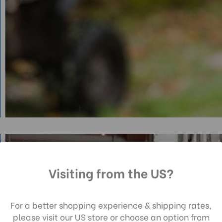
Visiting from the US?
utilisant notre site web, vous acceptez la
lecte de données telle que décrite dans not
For a better shopping experience & shipping rates,
s de Confidentialité
.
please visit our US store or choose an option from