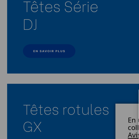
Têtes Série
DJ
Têtes rotules
GX
En 
col
Avi