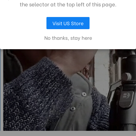
the selector at the top left of this page.
LAISSEZ MOI CHOISIR
ACCEPTER TOUS LES COOKIES
Visit US Store
No thanks, stay here