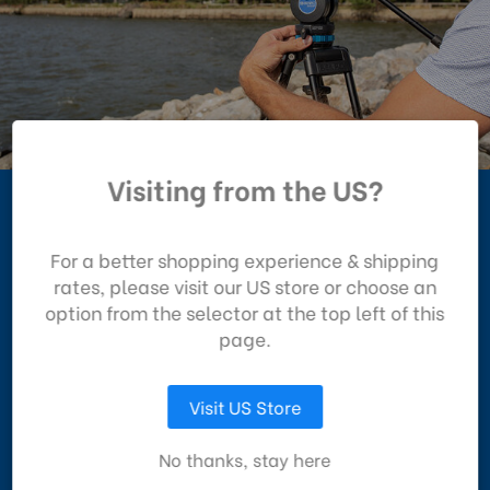
En utilisant notre site
Visiting from the US?
web, vous acceptez la
collecte de données
Série KH​
telle que décrite dans
For a better shopping experience & shipping
notre
Avis de
rates, please visit our US store or choose an
Confidentialité
.
option from the selector at the top left of this
Trépied vidéo rapide et robuste.
page.
La série KH est notre trépied tout sauf basique, doté d'un
LAISSEZ MOI CHOISIR
Visit US Store
bol de 60 mm, d'un mouvement panoramique à friction
ACCEPTER TOUS LES COOKIES
progressive et d'une conception améliorée du plateau de
No thanks, stay here
caméra, ce qui le rend idéal pour les caméras vidéo