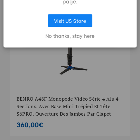
page.
LAISSEZ MOI CHOISIR
Visit US Store
ACCEPTER TOUS LES COOKIES
No thanks, stay here
BENRO A48F Monopode Vidéo Série 4 Alu 4
Sections, Avec Base Mini Trépied Et Tête
S6PRO, Ouverture Des Jambes Par Clapet
360,00€