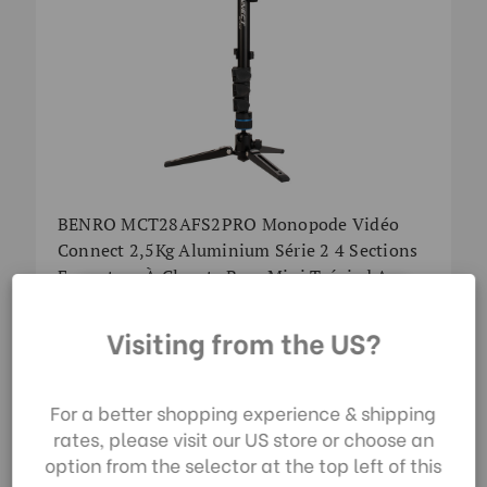
BENRO MCT28AFS2PRO Monopode Vidéo
Connect 2,5Kg Aluminium Série 2 4 Sections
Fermeture À Clapets Base Mini Trépied Avec
Tête S2PRO Sac De Transport Inclus
En utilisant notre site
270,00€
Visiting from the US?
web, vous acceptez la
collecte de données
telle que décrite dans
For a better shopping experience & shipping
S PRO SERIES | SKU:
A48FDS6PRO
notre
Avis de
rates, please visit our US store or choose an
Confidentialité
.
option from the selector at the top left of this