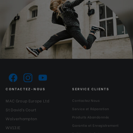
CONTACTEZ-NOUS
SERVICE CLIENTS
MAC Group Europe Ltd
Contactez Nous
Service et Réparation
St David’s Court
Produits Abandonnés
Wolverhampton
Garantie et Enregistrement
WV13JE