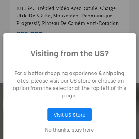
KH25PC Trépied Vidéo Avec Rotule, Charge
Utile De 6,8 Kg, Mouvement Panoramique
Progressif, Plateau De Caméra Anti-Rotation
220,00€
En utilisant notre site
Visiting from the US?
web, vous acceptez la
collecte de données
telle que décrite dans
For a better shopping experience & shipping
notre
Avis de
rates, please visit our US store or choose an
Confidentialité
.
option from the selector at the top left of this
page.
Pour les dernières nouvelles de Benro !
LAISSEZ MOI CHOISIR
Visit US Store
ACCEPTER TOUS LES COOKIES
Inscrivez-vous et soyez les premiers à être informés des
No thanks, stay here
promotions et des nouveaux produits Benro!