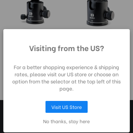
BENRO B3 Tête Rotule
BENRO B4 Tête Rotule
En utilisant notre site
Triple Réglages Avec
Triple Réglages Avec
Visiting from the US?
web, vous acceptez la
Plateau PU70
Plateau PU70
collecte de données
205,00€
251,00€
telle que décrite dans
For a better shopping experience & shipping
notre
Avis de
rates, please visit our US store or choose an
Confidentialité
.
option from the selector at the top left of this
page.
LAISSEZ MOI CHOISIR
Visit US Store
ACCEPTER TOUS LES COOKIES
No thanks, stay here
CONTACTEZ-NOUS
SERVICE CLIENTS