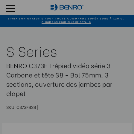
LIVRAISON GRATUITE POUR TOUTE COMMANDE SUPÉRIEURE À 120 €.
CLIQUEZ ICI POUR PLUS DE DÉTAILS
S Series
BENRO C373F Trépied vidéo série 3
Carbone et tête S8 - Bol 75mm, 3
sections, ouverture des jambes par
clapet
SKU:
C373FBS8
|