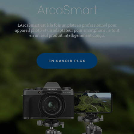
ArcaSmart
Diamètre du plateau
75
supérieur (mm):
L'ArcaSmart est à la fois un plateau professionnel pour
appareil photo et un adaptateur pour smartphone, le tout
Sections de jambes:
3
en un seul produit intelligemment conçu.
Séries:
3