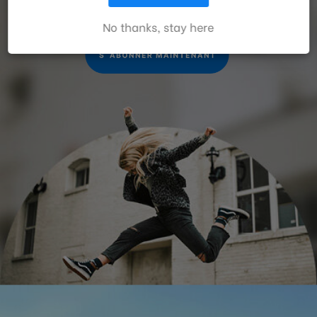
informés des promociones et des nouveaux
ACCEPTER TOUS LES COOKIES
Hauteur maximale avec
produits Benro!
162
No thanks, stay here
colonne déployée (cm):
Capacité de charge utile
8
maximale (kg):
Déplacement panoramique:
Continuous
Verrouillage du mouvement
Y
panoramique:
Plage du mouvement
360
panoramique:
Type à dégagement rapide:
Slide-In Video (QR13)
Réglage d'inclinaison:
Continuous
Verrouillage de l'inclinaison:
Y