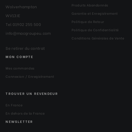
Diamètre du plateau
Produits Abandonnés
39
Wolverhampton
supérieur (mm):
Garantie et Enregistrement
WV13JE
Politique de Retour
Sections de jambes:
5
Tel 01902 255 500
Politique de Confidentialité
info@macgroupeu.com
Séries:
#0
Conditions Générales de Vente
Se retirer du contrat
MON COMPTE
Mes commandes
Connexion / Enregistrement
TROUVER UN REVENDEUR
En France
En dehors de la France
NEWSLETTER