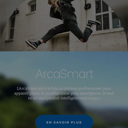
Twist Lock
jambe:
Hauteur maximale convertie
141
en monopode (cm):
Hauteur maximale avec
139.5
colonne déployée (cm):
Hauteur maximale avec
106.5
colonne rétractée (cm):
ArcaSmart
Capacité de charge utile
10
maximale (kg):
L'ArcaSmart est à la fois un plateau professionnel pour
appareil photo et un adaptateur pour smartphone, le tout
Plage du mouvement
en un seul produit intelligemment conçu.
360°
panoramique:
Plateau à dégagement rapide
5.5
- Longueur (cm):