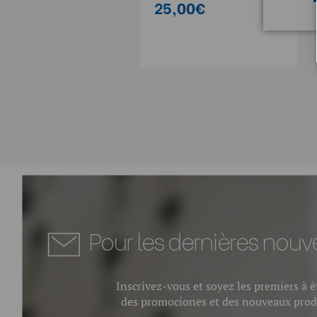
ow:
20,00€
25,00€
Item Includes
Kit Flexible pour Tablepod
Pour les dernières nouve
Inscrivez-vous et soyez les premiers à 
des promociones et des nouveaux prod