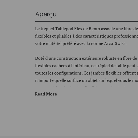
Aperçu
Le trépied Tablepod Flex de Benro associe une fibre de
flexibles et pliables à des caractéristiques professionne
votre matériel préféré avec la norme Arca-Swiss.
Doté d'une construction extérieure robuste en fibre d
flexibles cachées à l'intérieur, ce trépied de table peu
toutes les configurations. Ces jambes flexibles offrent s
n'importe quelle surface ou objet sur lequel vous le mon
pour combiner les jambes flexibles avec les jambes en f
Read More
des configurations uniques ou connectez-les ensembl
perche à selfie ou un support de livestream.
Pliable au format de poche, ce kit est parfait pour la p
contenu, le streaming en direct, les réunions virtuelles
trois réglages individuels des pieds, vous pouvez pren