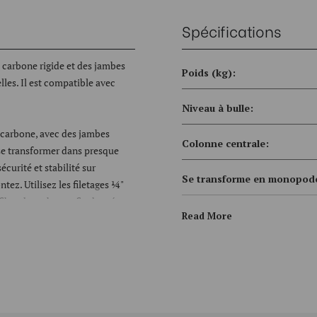
Spécifications
 carbone rigide et des jambes
Poids (kg):
lles. Il est compatible avec
Niveau à bulle:
e carbone, avec des jambes
Colonne centrale:
t se transformer dans presque
écurité et stabilité sur
Se transforme en monopode
tez. Utilisez les filetages ¼"
ibre de carbone afin de créer
Taille du pied (mm):
Read More
e pour obtenir rapidement une
Type de pied:
hotographie, la création de
Montage de la tête:
, et bien plus encore. Grâce aux
dre des photos dans des