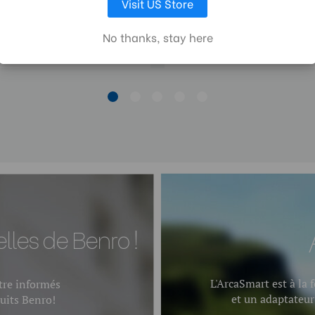
Longueur (cm):
Visit US Store
60,00€
130,00€
No thanks, stay here
Plateau à dégagement rapid
Largeur (cm):
Sections de jambes:
lles de Benro !
L'ArcaSmart est à la 
être informés
et un adaptateur
uits Benro!