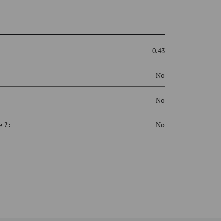
0.43
No
No
 ?:
No
21
Rubber Foot
Convertible - 3/8-16 and 1/4-20