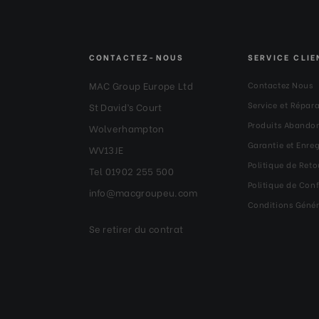
CONTACTEZ-NOUS
SERVICE CLIE
MAC Group Europe Ltd
Contactez Nous
Service et Répar
St David’s Court
Produits Abando
Wolverhampton
Garantie et Enre
WV13JE
Politique de Reto
Tel 01902 255 500
Politique de Conf
info@macgroupeu.com
Conditions Génér
Se retirer du contrat