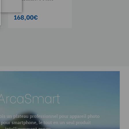
Now:
20,00€
e -
168,00€
3.8
1
ArcaSmart
fois un plateau professionnel pour appareil photo
 pour smartphone, le tout en un seul produit