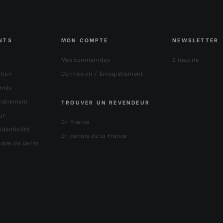
NTS
MON COMPTE
NEWSLETTER
Mes commandes
S'inscrire
ation
Connexion / Enregistrement
nnés
gistrement
TROUVER UN REVENDEUR
ur
En France
identialité
En dehors de la France
ales de Vente